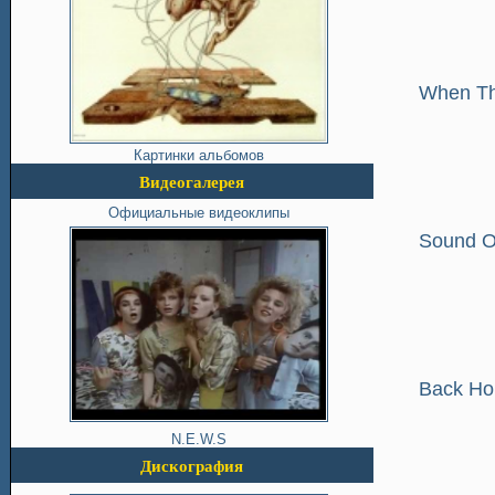
When Th
Картинки альбомов
Видеогалерея
Официальные видеоклипы
Sound O
Back H
N.E.W.S
Дискография