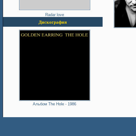
Radar love
Дискография
Альбом The Hole - 1986